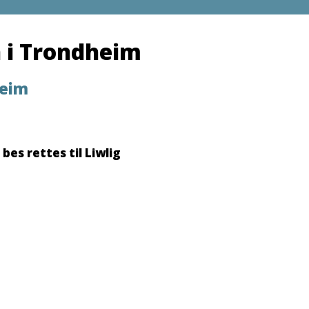
 i Trondheim
heim
es rettes til Liwlig