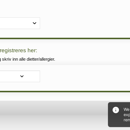
 registreres her:
kriv inn alle dietter/allergier.
We 
exp
rem